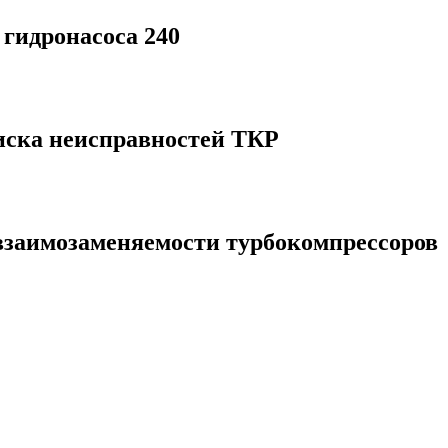
 гидронасоса 240
иска неисправностей ТКР
 взаимозаменяемости турбокомпрессоров