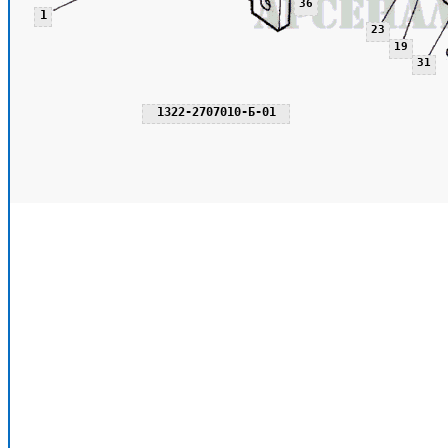
36
1
23
19
31
1322-2707010-Б-01