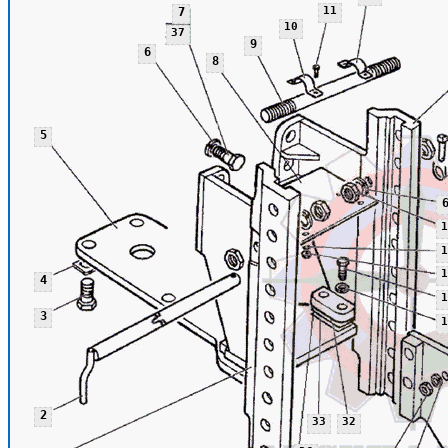
11
7
10
37
9
6
8
5
1
1
1
4
1
3
1
2
33
32