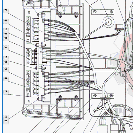
70
69
11
66
68
67
11
66
65
64
14
11
25