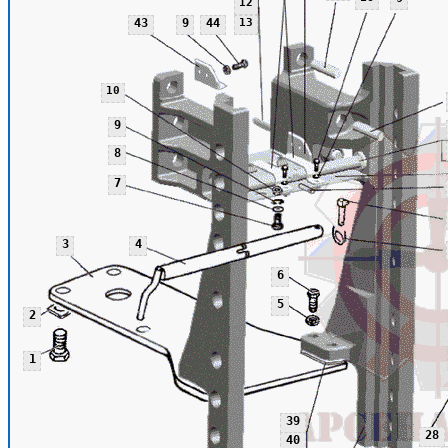
12
43
9
44
13
10
9
8
7
3
4
6
5
2
1
39
28
40