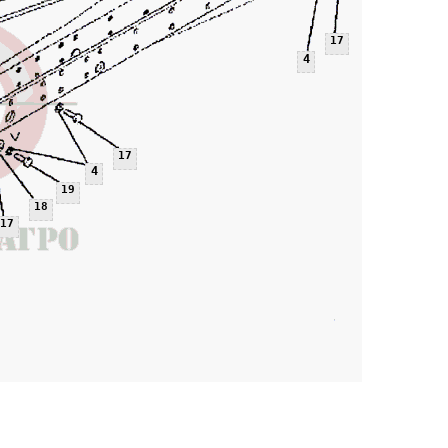
17
4
17
4
19
18
17