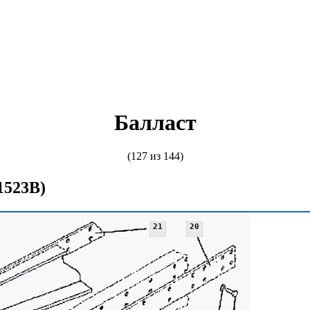
Балласт
(127 из 144)
1523В)
21
20