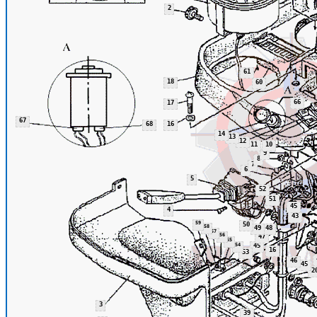
2
61
18
60
66
17
67
68
16
14
13
12
11
10
9
8
7
6
5
52
51
45
4
43
59
50
58
49
48
57
56
47
55
54
45
16
53
46
45
2
3
39