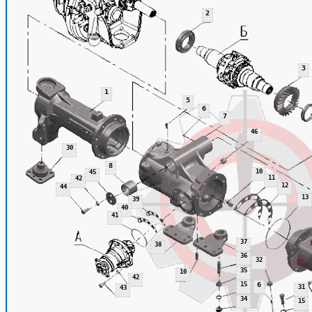
2
3
1
5
6
7
46
30
8
10
45
11
42
12
44
13
39
40
41
37
38
36
32
35
10
42
15
6
31
43
34
15