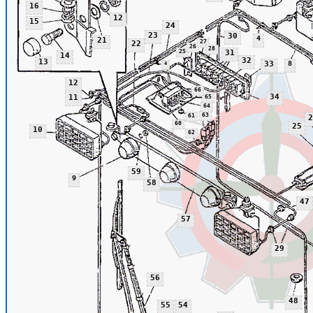
16
12
15
24
23
30
4
21
27
22
26
28
25
31
14
32
13
33
8
4
12
66
34
11
65
64
63
61
2
60
25
10
62
59
9
58
47
57
29
56
48
55
54