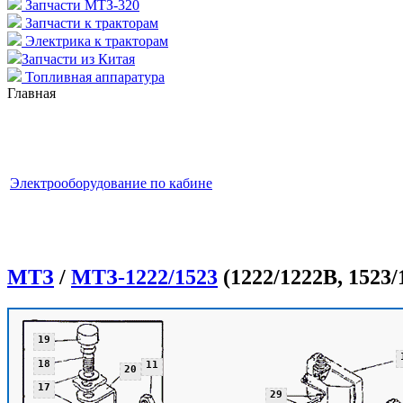
Запчасти МТЗ-320
Запчасти к тракторам
Электрика к тракторам
Запчасти из Китая
Топливная аппаратура
Главная
Электрооборудование по кабине
МТЗ
/
МТЗ-1222/1523
(1222/1222В, 1523/
19
18
11
20
17
29