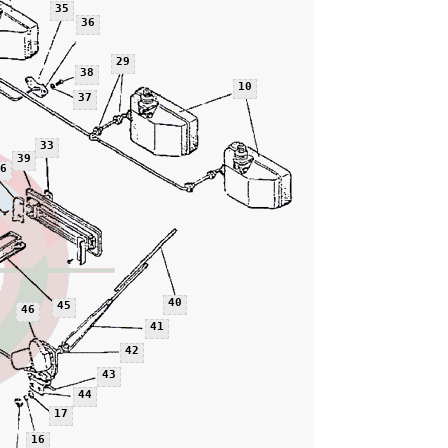
35
36
29
38
10
37
33
39
6
40
45
46
41
42
43
44
17
16