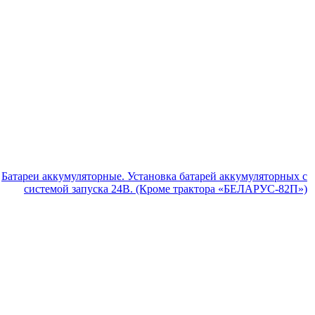
Батареи аккумуляторные. Установка батарей аккумуляторных с
системой запуска 24В. (Кроме трактора «БЕЛАРУС-82П»)