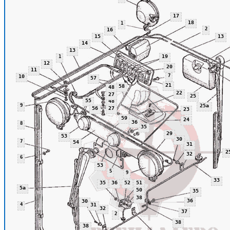
17
18
1
2
16
15
13
14
13
19
1
12
20
11
7
10
57
21
58
48
22
27
25
55
48
9
25а
56
27
23
59
24
36
8
35
29
53
30
7
54
31
2
32
6
53
5
9
33
35
36
52
51
5а
50
35
38
36
30
4
31
32
37
2
38
38