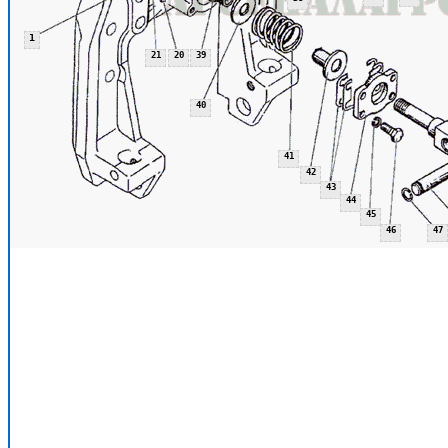
1
21
20
39
40
41
42
43
44
45
46
47