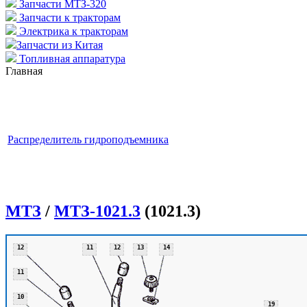
Запчасти МТЗ-320
Запчасти к тракторам
Электрика к тракторам
Запчасти из Китая
Топливная аппаратура
Главная
Распределитель гидроподъемника
МТЗ
/
МТЗ-1021.3
(1021.3)
12
11
12
13
14
11
10
19
19