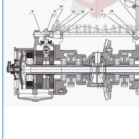
10
13
9
13
8
9
11
12
7
7