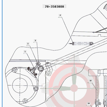
70-3503080
4
3
2
1
15
14