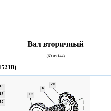
Вал вторичный
(69 из 144)
1523В)
20
16
8
17
19
18