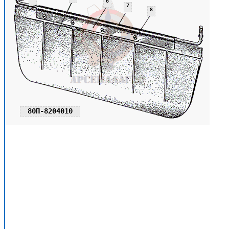
6
7
8
80П-8204010