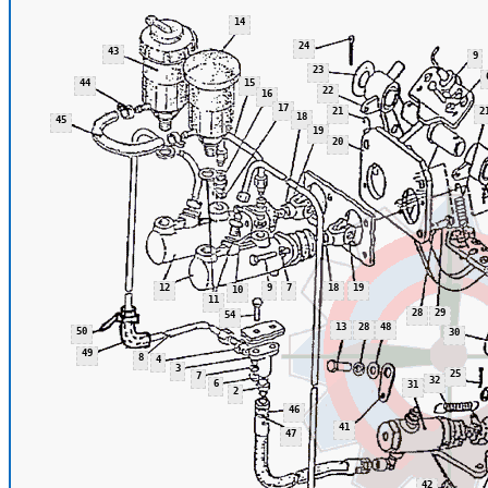
14
24
43
9
23
44
15
22
16
17
21
2
18
45
19
20
12
9
7
18
19
10
11
28
29
54
13
28
48
50
30
49
8
4
3
25
7
32
6
31
2
46
41
47
42