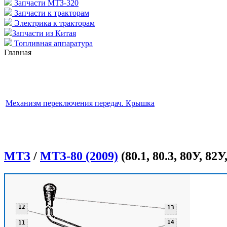
Запчасти МТЗ-320
Запчасти к тракторам
Электрика к тракторам
Запчасти из Китая
Топливная аппаратура
Главная
Механизм переключения передач. Крышка
МТЗ
/
МТЗ-80 (2009)
(80.1, 80.3, 80У, 82У,
12
12
13
14
11