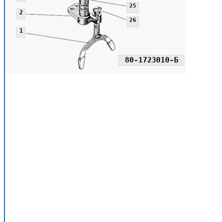
25
2
26
1
80-1723010-Б