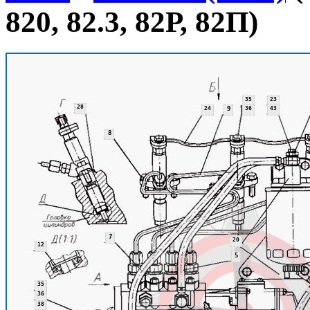
820, 82.3, 82Р, 82П)
35
23
28
24
9
36
43
8
7
20
12
5
35
36
38