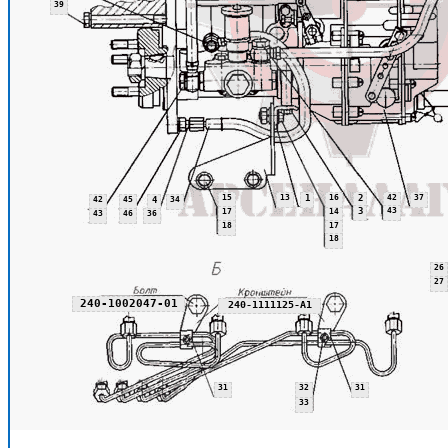
39
15
13
1
16
2
42
37
42
45
4
34
3
43
17
14
43
46
36
18
17
18
26
27
240-1002047-01
240-1111125-А1
31
32
31
33