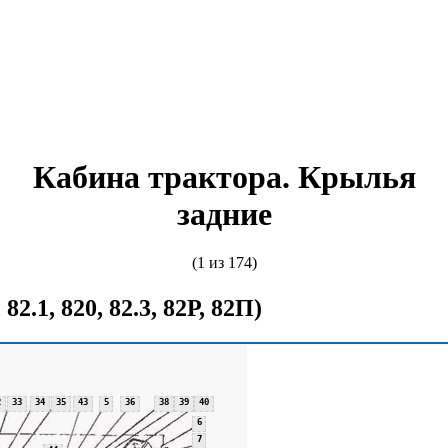
Кабина трактора. Крылья
задние
(1 из 174)
 82.1, 820, 82.3, 82Р, 82П)
2
2
33
33
34
35
43
5
36
38
39
40
6
7