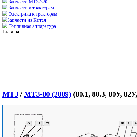
Запчасти МТЗ-320
Запчасти к тракторам
Электрика к тракторам
Запчасти из Китая
Топливная аппаратура
Главная
МТЗ
/
МТЗ-80 (2009)
(80.1, 80.3, 80У, 82У,
27
14
29
30
30
30
31
31
3
3