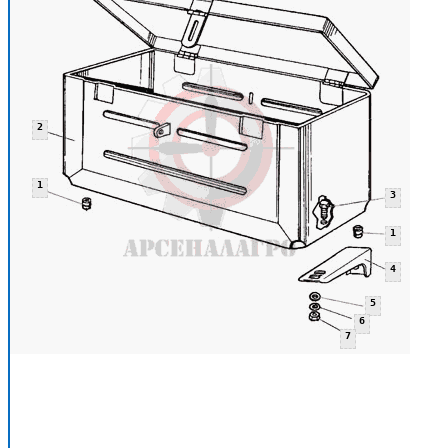
2
1
3
1
4
5
6
7