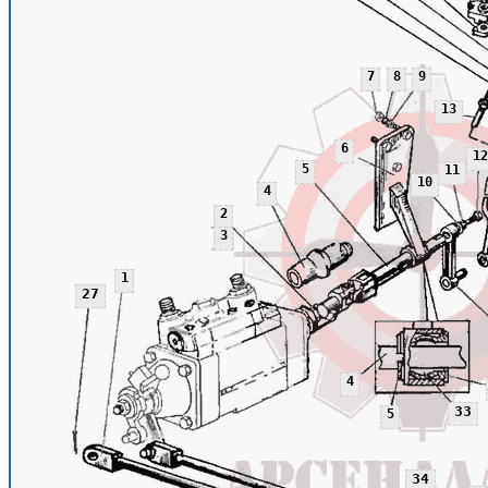
7
8
9
13
6
12
5
11
10
4
2
3
1
27
4
33
5
34