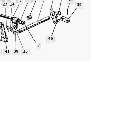
7
27
14
39
40
7
7
41
39
15