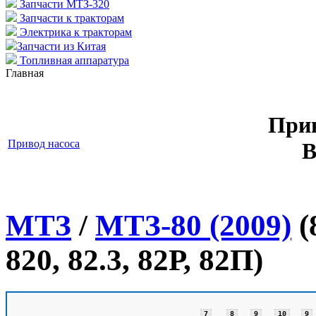
Запчасти МТЗ-320
Запчасти к тракторам
Электрика к тракторам
Запчасти из Китая
Топливная аппаратура
Главная
Прив
Привод насоса
В
МТЗ
/
МТЗ-80 (2009)
(
820, 82.3, 82Р, 82П)
7
8
8
9
10
9