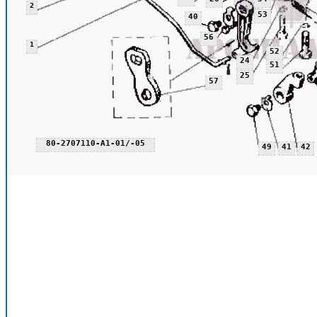
2
53
40
56
1
52
24
51
25
57
80-2707110-А1-01/-05
49
41
42