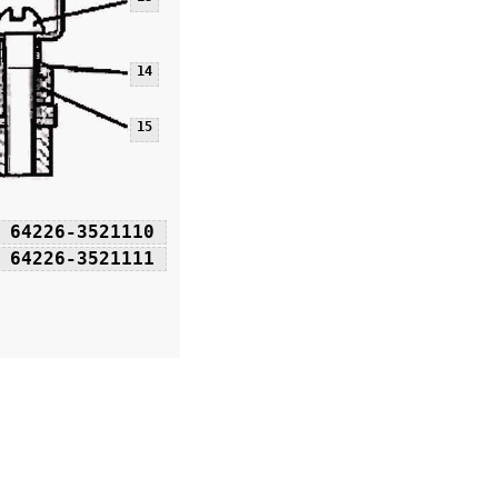
14
15
64226-3521110
64226-3521111