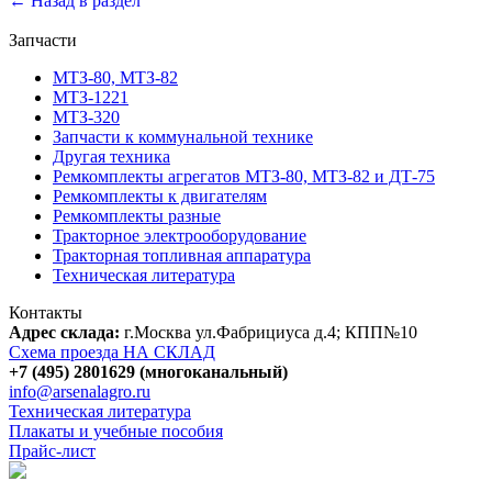
← Назад в раздел
Запчасти
МТЗ-80, МТЗ-82
МТЗ-1221
МТЗ-320
Запчасти к коммунальной технике
Другая техника
Ремкомплекты агрегатов МТЗ-80, МТЗ-82 и ДТ-75
Ремкомплекты к двигателям
Ремкомплекты разные
Тракторное электрооборудование
Тракторная топливная аппаратура
Техническая литература
Контакты
Адрес склада:
г.Москва ул.Фабрициуса д.4; КПП№10
Схема проезда НА СКЛАД
+7 (495) 2801629 (многоканальный)
info@arsenalagro.ru
Техническая литература
Плакаты и учебные пособия
Прайс-лист