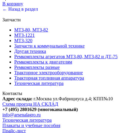
В корзину
← Назад в раздел
Запчасти
МТЗ-80, МТЗ-82
МТЗ-1221
МТЗ-320
Запчасти к коммунальной технике
Другая техника
Ремкомплекты агрегатов МТЗ-80, МТЗ-82 и ДТ-75
Ремкомплекты к двигателям
Ремкомплекты разные
Тракторное электрооборудование
Тракторная топливная аппаратура
Техническая литература
Контакты
Адрес склада:
г.Москва ул.Фабрициуса д.4; КПП№10
Схема проезда НА СКЛАД
+7 (495) 2801629 (многоканальный)
info@arsenalagro.ru
Техническая литература
Плакаты и учебные пособия
Прайс-лист