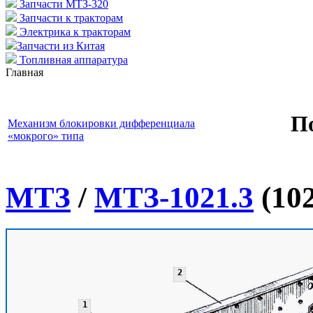
Запчасти МТЗ-320
Запчасти к тракторам
Электрика к тракторам
Запчасти из Китая
Топливная аппаратура
Главная
П
Механизм блокировки дифференциала
«мокрого» типа
МТЗ
/
МТЗ-1021.3
(102
2
1
1