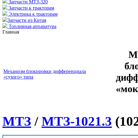
Запчасти МТЗ-320
Запчасти к тракторам
Электрика к тракторам
Запчасти из Китая
Топливная аппаратура
Главная
М
бл
Механизм блокировки дифференциала
дифф
«сухого» типа
«мок
МТЗ
/
МТЗ-1021.3
(102