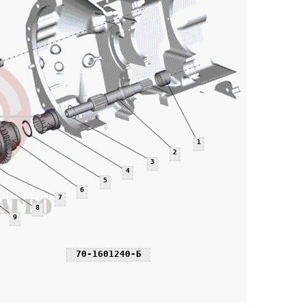
1
2
3
4
5
6
7
8
9
70-1601240-Б