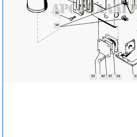
33
34
53
42
37
52
5