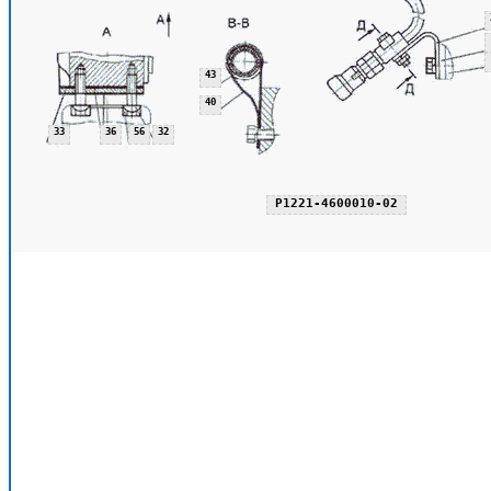
43
40
33
36
56
32
Р1221-4600010-02