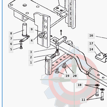
9
8
16
7
4
17
6
14
5
3
2
1
19
20
10
11