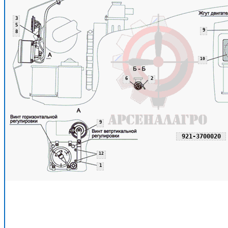
3
5
9
8
10
6
2
9
921-3700020
12
1