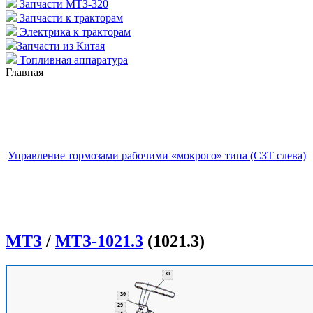
Запчасти МТЗ-320
Запчасти к тракторам
Электрика к тракторам
Запчасти из Китая
Топливная аппаратура
Главная
Управление тормозами рабочими «мокрого» типа (СЗТ слева)
МТЗ
/
МТЗ-1021.3
(1021.3)
31
30
29