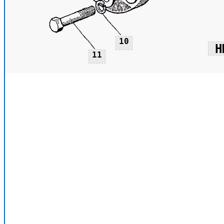
10
Н
11