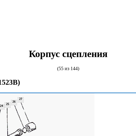
Корпус сцепления
(55 из 144)
1523В)
27
27
26
25
24