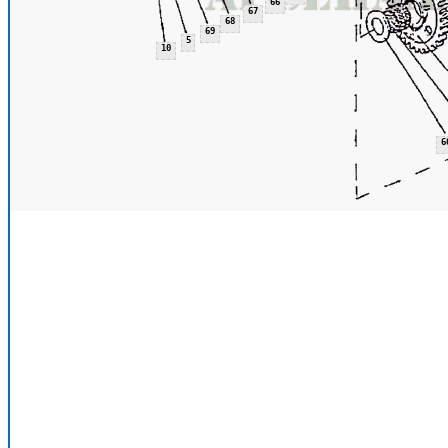
66
67
68
69
5
10
6