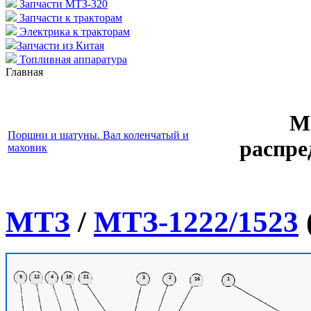
Запчасти МТЗ-320
Запчасти к тракторам
Электрика к тракторам
Запчасти из Китая
Топливная аппаратура
Главная
М
Поршни и шатуны. Вал коленчатый и
распре
маховик
МТЗ
/
МТЗ-1222/1523
9
12
4
19
21
3
2
16
1
1