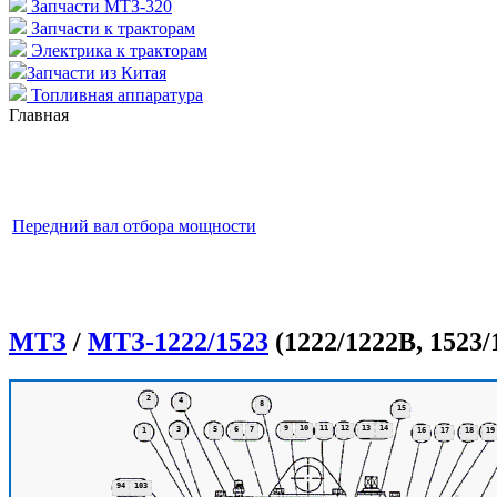
Запчасти МТЗ-320
Запчасти к тракторам
Электрика к тракторам
Запчасти из Китая
Топливная аппаратура
Главная
Передний вал отбора мощности
МТЗ
/
МТЗ-1222/1523
(1222/1222В, 1523/
2
4
8
15
9
10
11
12
13
14
3
5
6
7
1
16
17
18
19
94
103