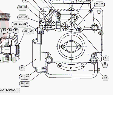
8
55
56
35
36
33
34
30
31
32
25
26
27
28
29
57
58
64
62
63
59
60
61
522-4209025