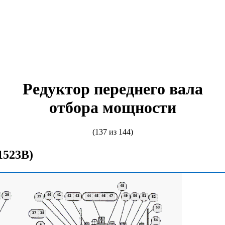
Редуктор переднего вала
отбора мощности
(137 из 144)
1523В)
48
20
40
41
42
43
44
45
46
47
49
50
51
39
52
53
37
38
54