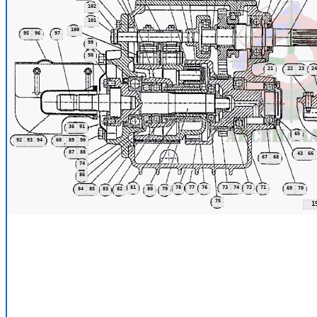
102
101
100
95
96
97
99
98
21
22
23
24
36
91
65
92
93
94
60
89
90
87
88
43
66
67
68
74
86
81
78
77
76
73
74
72
71
69
70
84
85
83
82
80
79
75
1