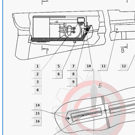
1
5
7
10
11
12
2
6
8
3
9
4
14
15
16