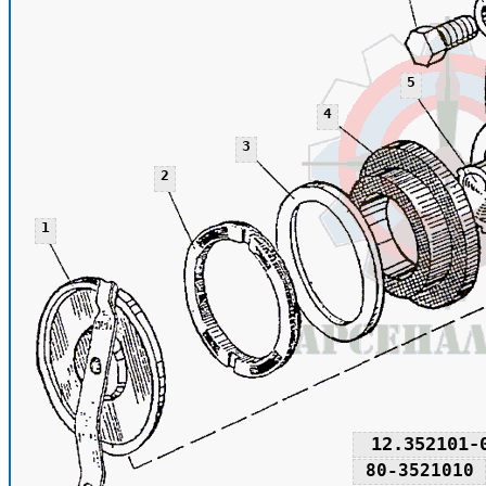
5
4
3
2
1
12.352101-
80-3521010