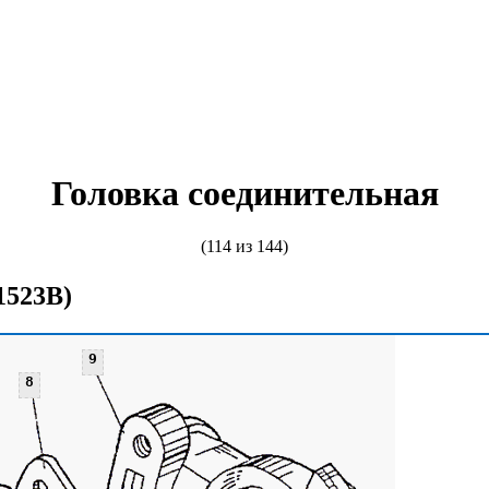
Головка соединительная
(114 из 144)
1523В)
9
8