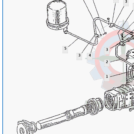
3
5
3
3
4
2
1