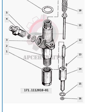
10
5
4
11
3
12
2
1
13
14
15
171.1112010-01
16