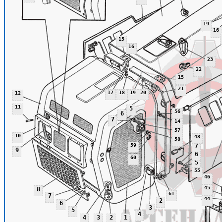
19
16
15
16
23
22
15
21
17
18
19
20
12
11
5
56
6
7
14
57
10
48
58
59
7
9
6
60
5
55
46
45
8
61
7
44
2
6
3
5
4
4
3
2
1