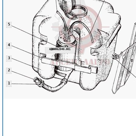
5
4
АДЮИ062840.001
3
2
1