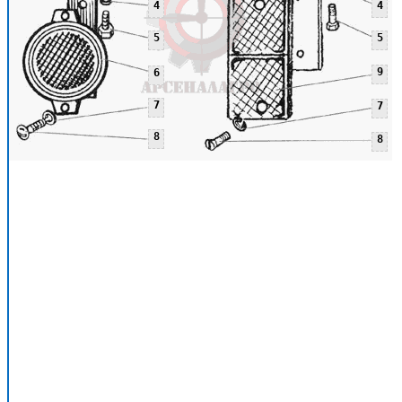
4
4
5
5
9
6
7
7
8
8