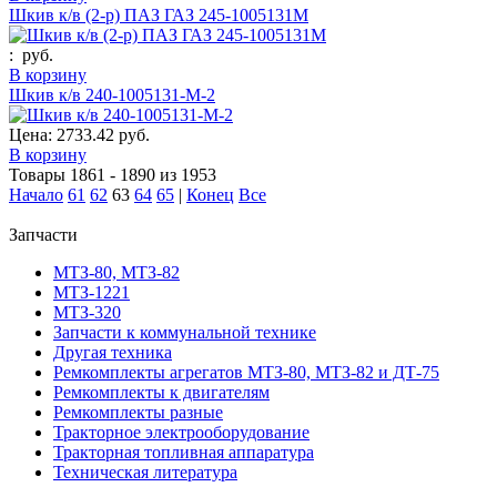
Шкив к/в (2-р) ПАЗ ГАЗ 245-1005131М
:
руб.
В корзину
Шкив к/в 240-1005131-М-2
Цена:
2733.42 руб.
В корзину
Товары 1861 - 1890 из 1953
Начало
61
62
63
64
65
|
Конец
Все
Запчасти
МТЗ-80, МТЗ-82
МТЗ-1221
МТЗ-320
Запчасти к коммунальной технике
Другая техника
Ремкомплекты агрегатов МТЗ-80, МТЗ-82 и ДТ-75
Ремкомплекты к двигателям
Ремкомплекты разные
Тракторное электрооборудование
Тракторная топливная аппаратура
Техническая литература